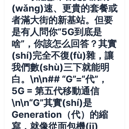
(wǎng)速、更貴的套餐或
者滿大街的新基站。但要
是有人問你“5G到底是
啥”，你該怎么回答？其實
(shí)完全不復(fù)雜，讓
我們數(shù)三下就能明
白。\n\n## “G”=“代”，
5G = 第五代移動通信
\n\n“G”其實(shí)是
Generation（代）的縮
寫，就像從面包機(jī)