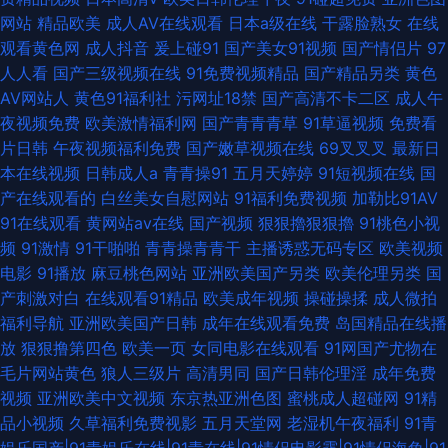
网站
精品欧美
成人AV在线观看
日本a级在线
干露脸熟女
在线
观看黄色网
成人抖音
爰上碰91
国产美女91视频
国产情侣片
97
人人看
国产三级视频在线
91免费视频精品
国产精品另类
黄色
AV网站人
黄色91福利社
污网址18禁
国产高清不卡二区
成人午
夜视频免费
欧美激情福利网
国产青青青草
91草逼视频
免费看
片日韩
午夜视频福利免费
国产嫩草视频在线
69叉叉叉
最新日
本在线视频
日韩成人a
青青操91
五月天婷婷
91短视频在线
国
产在线观看的
白丝美女自慰网站
91福利免费视频
加勒比91AV
91在线观看
黄网站av在线
国产视频
狠狠擼狠狠擼
91桃色小视
频
91激情
91干啪啪
青青操青青干
主播诱惑无码专区
欧美视频
电影
91播放
麻豆桃色网站
亚洲欧美国产另类
欧美伦理另类
国
产刺激对白
在线观看91精品
欧美成年视频
操碰操揉
成人微拍
福利导航
亚洲欧美国产日韩
成年在线观看免费
岛国精品在线播
放
狠狠撸第四色
欧美一页
女同电影在线观看
91网国产尤物在
毛片网站黄色
狼人三级片
高清男同
国产日韩伦理淫
成年免费
视频
亚洲欧美中文视频
东京热亚洲色图
蜜桃成人超碰网
91精
品小视频
久草福利免费视影
五月天堂网
老湿机午夜福利
91青