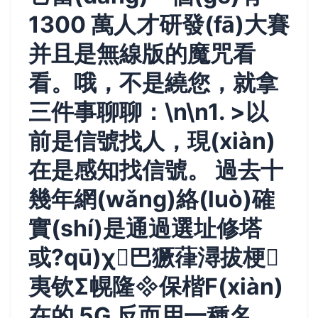
1300 萬人才研發(fā)大賽
并且是無線版的魔咒看
看。哦，不是繞您，就拿
三件事聊聊：\n\n1. >
以
前是信號找人，現(xiàn)
在是感知找信號。
過去十
幾年網(wǎng)絡(luò)確
實(shí)是通過選址修塔
或?qū)χ巴獗葎潯拔梗
夷钦Σ幌隆保楷F(xiàn)
在的 5G 反而用一種名