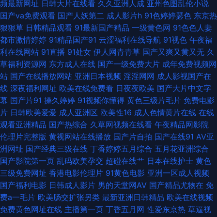
频最新网址
日韩大片在线看
久久亚洲人成
亚州色图乱伦小说
精品东方av正在进入 草莓视频入口 日韩三级www 高清福利国自精偷 91海
国产va免费观看
国产人妖第二
成人影片h
91色婷婷瑟色
东京热
狠狠草
日韩精品观看
91最新国产精品
一级黄色网
91色色人妻
角 人人射人人插 国产久久九九 91精品国产中文直播 日韩中文 蜜臀AV福利
都市激情婷婷
91精品国产91
云涩福利在线导航
91视色
午夜福
利在线网站
91直播
91处女
伊人网青青草
国产又爽又黄又无
久
成人在线观看你懂的 91色狼老熟女 亚洲国产欧美在线另类 久久国产精品人
草福利资源网
东方成人在线
国产一级免费大片
成年免费视频网
站
国产在线播放网站
亚洲日本视频
淫淫网网
成人影视国产在
妻 91在线视频最新地址 51手机自拍视频 1024加勒比 超碰资源92 91色蝌蚪
线
深夜福利网址
欧美在线免费看
日夜夜欧美
国产大片中文字
幕
国产片91
操久婷婷
91视频你懂得
黄色三级片毛片
免费电影
真实 天堂一级大片 久久日本亚洲 99热色色 中日韩欧无码视频 日本啊在线免
片
日韩欧美爱爱
成人亚洲区
欧美性16
成人色情黄片在线
在线
观看亚洲精品
国产热综合
久草网视频在线看
午夜精品网影院
费观看 国产精品熟妇一区二区 超碰91免费人人妻 91午夜伦理影院 亚洲日逼
伦理片完整版
黄视网站在线播放
国产片自拍
国产在线91
AV亚
洲网址
国产经典三级在线
丁香婷婷五月综合
五月花亚洲综合
网站 探花后入成人 狠狠干天天干 99热最新网址 影音先锋资源AV导航 日韩
国产影院第一页
乱码欧美孕交
超碰在线艹
日本在线护士
黄色
三级免费网址
香港电影伦理片
91黄色电影
亚洲一区成人视频
色图自拍 日韩无螥 精品国产精品四区 www喷水 91精品国产吴梦梦 色情在
国产福利电影
日韩成人影片
男的天堂网AV
国产精品尤物在
免
费a一毛片
欧美肠交扩张另类
最新亚洲日韩精品
欧美在线视频
线观看91 狠狠草网站 91偷自网 91com黑丝 人妻第八页 抖阴免费网页 97午
免费黄色网址在线
主播第一页
丁香五月网
性爱东京热
草逼视