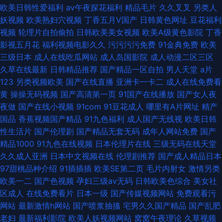
欧美日韩性爱福利
av午夜探花福利
精品毛片
久久叉叉
另类人
妖视频
欧美熟妇穴视频
丁香五月V国产
日韩黄色网址
豆花福利
视频
轮理片自拍偷拍
日韩欧美美女视频
欧美A级黄色影院
丁香
影视五月花
福利视频电影久久
污污污污免费
91金典免费
欧美
三级日本
成人在线吃瓜网站
成人岛国影院
成人动漫二区三区
久草在线最新
日韩精品推荐
国产精品一区自拍
男人天堂
a片
123
另类视频欧美
国产在线直播
亚洲卡一卡二
成人在线免费看
黄
操操无码视频
国产高清第一页
91国产在线播放
国产女人夜
夜做
国产在线小视频
91com
91豆花成人
哪里有A片网址
精产
国品
香蕉视频国产精品
91九色福利
成人国产无线视
欧美日韩
性生活片
国产伦理剧
国产精品无套无码
成年人网站免费
国产
精品1000
91九色在线视频
日本伦理片在线
三级无码在线天堂
久久成人亚洲
日本中文视频在线
伦理剧推荐
国产成人精品日本
97甜桃品种介绍
91插插插
欧美SE第二页
毛片内射女
激情另类
欧美一二
国产色视频
孕妇三级av无码
日韩欧美色综合
美女社
区成人
在线免费看片
日本一级
国产传媒视频网站
免费观看污
网站
最新激情h网站
国产喷浆抽搐
宅男久久国产精品
国产乱肥
老妇
最新福利影院
欧美人妖视频网站
窝窝午夜理论
久草视频