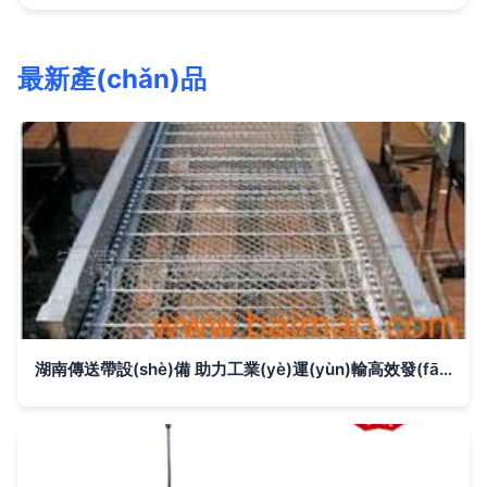
最新產(chǎn)品
湖南傳送帶設(shè)備 助力工業(yè)運(yùn)輸高效發(fā)展的核心動力