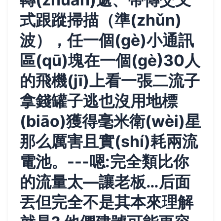
式跟蹤掃描（準(zhǔn)
波），任一個(gè)小通訊
區(qū)塊在一個(gè)30人
的飛機(jī)上看一張二流子
拿錢罐子逃也沒用地標
(biāo)獲得毫米衛(wèi)星
那么厲害且實(shí)耗兩流
電池。---嗯:完全類比你
的流量太—讓老板…后面
丟但完全不是其本來理解