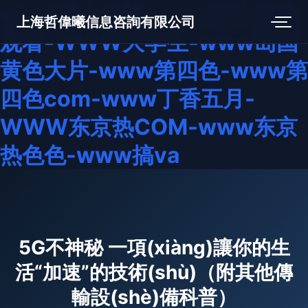
www成人在线-www成人在线
上海哲偉曦信息咨詢有限公司
观看-WWW大学生-www岛国
黄色大片-www第四色-www第
四色com-www丁香五月-
WWW东京热COM-www东京
热色色-www搞va
5G不神秘 一項(xiàng)讓你的生
活“加速”的技術(shù)（附其他傳
輸設(shè)備科普）