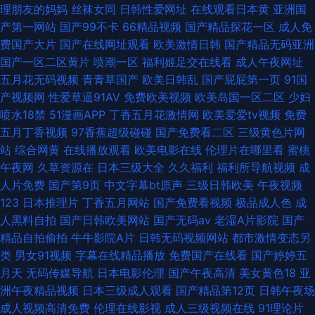
理朋友的妈妈
丝袜女同
日韩性爱网址
在线观看日本黄
亚洲国
产第一网站
国产99不卡
66精品视频
国产精品探花一区
成人免
费国产大片
国产在线网址观看
欧美激情日韩
国产精品无码亚洲
国产一区二区黄片
喷潮一区
福利姬足交在线看
成人午夜网址
五月花无码视频
青青草国产
欧美日韩乱
国产屁屁第一页
91国
产视频网
性爱草逼91AV
免费欧美视频
欧美岛国一区二区
少妇
喷水18禁
51漫画APP
丁香五月花激情网
欧美爱爱tv视频
免费
五月丁香视频
97香蕉超级碰碰
国产免费看二区
三级黄色片网
站
综合网黄
在线播放观看
欧美电影在线
伦理片在哪里看
蜜桃
午夜网
久草资源在
日本三级大全
久久福利
福利所导航视频
成
人片免费
国产第9页
中文字幕bt原声
三级日韩欧美
午夜视频
123
日本推理片
丁香五月网站
国产免费看视频
极品成人色
成
人黑料自拍
国产日韩欧美网站
国产无码av
老湿A片影院
国产
精品自拍偷拍
牛牛影院A片
日韩无码视频网站
都市激情变态另
类
男女91视频
字幕在线精品播放
免费国产在线看
国产婷婷五
月天
无码传媒导航
日本电影伦理
国产午夜高清
美女黄色18
亚
洲午夜精品视频
日本三级成人观看
国产精品第12页
日韩午夜场
成人视频高清免费
伦理在线影视
成人三级视频在线
91理论片