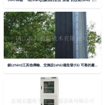
鎮(zhèn)江其他傳輸、交換設(shè)備批發(fā) 可靠的廠家貨源與供應(yīng)信息詳解