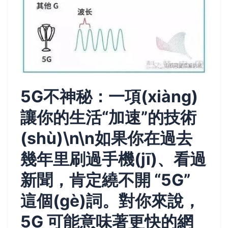
5G不神秘：一項(xiàng)
讓你的生活“加速”的技術
(shù)\n\n如果你在過去
幾年里刷過手機(jī)、看過
新聞，肯定繞不開 “5G”
這個(gè)詞。對你來說，
5G 可能意味著更快的網