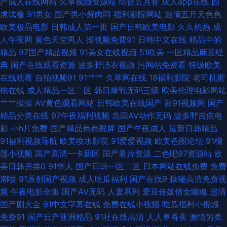
产成人在线网站
久草视频资源站
综合五月香
成人app在线
四
页免费 AV天资源 午夜福利电源 丰满少妇精品一区二区 91免费网站 日本小视
虎试看
91男女
国产男小鲜肉同
福利影院网站
激情五月天色色
欧美极品电影
日韩成人第一页
国产日韩欧美电影
久久机热
成
免费 操欧洲的 亚州综合影院 免费AVcom 97超碰在线资源站 五月天婷婷自拍
人午夜网
黄色天堂男人
操视频免费91
日韩中文在线
精品中的
精品
97国产精品视频
91美女在线视频
51欧美
一区精品麻豆经
色图 海角社区大香蕉 91深插 三级网址在线免费观看 东方α√ 91传媒在线观
典
国产在线观看资源
波多野洁衣视频
污网站免费看
特级欧美
在线观看
自拍视频91
91艹艹
久草网在线
18福利影院
老司机蜜
收看 久久这里只有精品99 岛国福利社 91V在线观看 久久精品麻豆 91网站永
桃在线
成人精品一区二区
韩日爆乳无码三级
欧美伦理电影网站
艹艹操操
AV黄色观看网站
日韩欧美在线国产
新91视频网
国产
久免费 51国产ts人妖 欧美妇岳淫伦视频 成人无码久久蜜桃网站 91次元91 欧
精品分类在线
97午夜福利视频
岛国AV动作无码
波多野吉依电
影
小h片免费
国产精品色色视屏
国产午夜成人
最新日韩精品
美日韩色色 91原创论坛视频 探花jk 东方av在线3 51天草草 人妻AV福利 成人
91福利视频导航
欧美喷水影院
91爱爱视频
欧美色图论坛
91榴
莲小视频
国产高清一卡新区
国产看片资源
二色吧97资源站
欧
精品女人 91工厂露脸熟女 日本阿v免费在线观看 豆花视频午夜场 中文字幕
美日韩另类0
91华人
国产日韩一区二区
日本网站在线免费
免费
潮喷
91原创国产视频
成人吃瓜福利
国产在线9
操碰高清免费视
37页 狼人五月天影院 91视频最新网址 91pro成人 日韩TV123区 国产精品国
频
午夜电影全集
国产AV无码
人妻系列
爱豆传媒倩女幽魂
超清
国产剧大全
91中文字幕在线
免费在线小视频
吃瓜福利小视频
产高清 91美女免费黑料 深爱激情网开心五月天 久久涩涩欧美 91视频首页入
免费91
国产日产亚洲精品
91社在线高清
人人草香蕉
激情另类