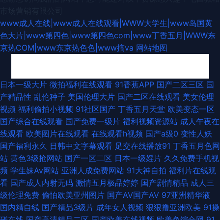
市场营销有限公司
www成人在线|www成人在线观看|WWW大学生|www岛国黄
色大片|www第四色|www第四色com|www丁香五月|WWW东
京热COM|www东京热色色|www搞va
网站地图
久久超碰成人91 不卡的av影院 欧美日韩成人一区 ts性爱网 少妇啪一区 成人
日本一级大片
微拍福利在线观看
91香蕉APP
国产二区三区
国
产精品性
乱伦种子
美国伦理大片
国产二区在线观看
美女伦理
看片1024软件 亚洲国产欧美在线另类 久草综合在线亚洲 91撸电影 日韩56
视频
福利偷拍小视频
91社区国产
丁香五月天堂
欧美变态一区
国产综合在线观看
国产免费一级片
福利视频资源站
成人午夜在
页 岛国av影音资源 91福利导航大全 女人资源网 91网站女看 日韩1234级 av
线观看
欧美图片在线观看
在线观看h视频
国产a级0
变性人妖
国产福利永久
日韩中文字幕观看
足交在线播放91
丁香五月色网
高潮亚洲 探花电影 国产福利av网 91操在 欧美网站 91嫩草福利 男人天堂色
站
黄色3级抢网站
国产一区二区
日本一级婬片
久久免费手机视
频
学生妹Av网站
亚洲人成免费网站
91大神自拍
福利片在线观
男人A片 俺去也五月天 午夜成人视频 福利姬萌萌兔 1024三级 久久九九热黄
看
国产成人内射无码
激情五月极品婷婷
国产剧情精品
成人三
级伦理免费
偷怕欧美亚州图片
国产AV国产AV
97亚洲精华液
色网址 91人妻草 久久要精品 91色后入 日本色色网 豆花网站免费 国产久久
国内精自线
国产精品3级片
成年女人视频
狠狠撸亚洲欧美
91操
碰在线
国产高清精品二区
国产欧美在线视频
欧美色综合网
91