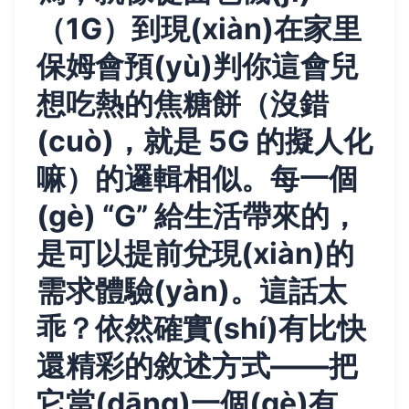
（1G）到現(xiàn)在家里
保姆會預(yù)判你這會兒
想吃熱的焦糖餅（沒錯
(cuò)，就是 5G 的擬人化
嘛）的邏輯相似。每一個
(gè) “G” 給生活帶來的，
是可以提前兌現(xiàn)的
需求體驗(yàn)。這話太
乖？依然確實(shí)有比快
還精彩的敘述方式——把
它當(dāng)一個(gè)有