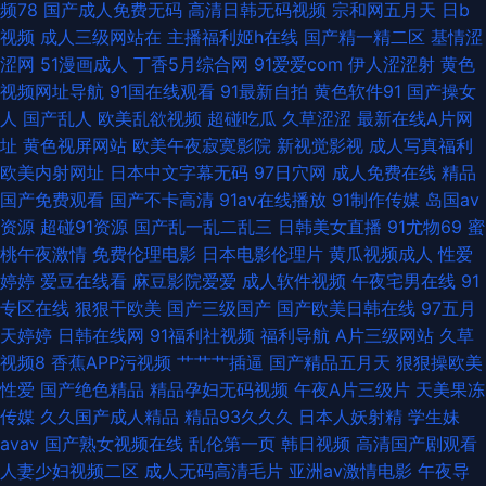
频78
国产成人免费无码
高清日韩无码视频
宗和网五月天
日b
夜精品福利影院 91国产福利姬在线观看 亚洲黄色精品网站 欧美一二区操 福
视频
成人三级网站在
主播福利姬h在线
国产精一精二区
基情涩
涩网
51漫画成人
丁香5月综合网
91爱爱com
伊人涩涩射
黄色
利姬网站AV 91看片com 四虎行色 黄色仓库成人 91系列在线观看免费 91九
视频网址导航
91国在线观看
91最新自拍
黄色软件91
国产操女
人
国产乱人
欧美乱欲视频
超碰吃瓜
久草涩涩
最新在线A片网
色拳交 影音先锋手机AV无码 熟女福利导航 青娱乐豆花视频 久草福利1 ts人
址
黄色视屏网站
欧美午夜寂寞影院
新视觉影视
成人写真福利
欧美内射网址
日本中文字幕无码
97日穴网
成人免费在线
精品
妖交友网站 91白虎福利视频 日韩精品极 日韩熟妇专区 久久中出欧美 91精产
国产免费观看
国产不卡高清
91av在线播放
91制作传媒
岛国av
资源
超碰91资源
国产乱一乱二乱三
日韩美女直播
91尤物69
蜜
国品影院网址 91香蕉tv 97在线偷拍 91蜜桃传媒 午夜剧场男人天堂 日韩婷婷
桃午夜激情
免费伦理电影
日本电影伦理片
黄瓜视频成人
性爱
婷婷
爱豆在线看
麻豆影院爱爱
成人软件视频
午夜宅男在线
91
精品在线视频 日韩电影 激情自拍第三区 豆花视频网址 91资源总站大香蕉 91
专区在线
狠狠干欧美
国产三级国产
国产欧美日韩在线
97五月
天婷婷
日韩在线网
91福利社视频
福利导航
A片三级网站
久草
白丝黑丝 日韩精品无码一 黑料AV国产在线 AV片不卡 91豆花网 少女时代av
视频8
香蕉APP污视频
艹艹艹插逼
国产精品五月天
狠狠操欧美
性爱
国产绝色精品
精品孕妇无码视频
午夜A片三级片
天美果冻
电影网站 久操视频在线观看 欧美成人精品网站精品 麻豆成人AV影视 日本女
传媒
久久国产成人精品
精品93久久久
日本人妖射精
学生妹
avav
国产熟女视频在线
乱伦第一页
韩日视频
高清国产剧观看
黄免费 影音先锋在线波多 日韩黄色网址 国产专区免费福利网 亚洲欧美Sss
人妻少妇视频二区
成人无码高清毛片
亚洲av激情电影
午夜导