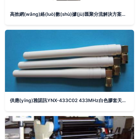
高效網(wǎng)絡(luò)數(shù)據(jù)匯聚分流解決方案及其傳輸設(shè)備創(chuàng)新實(shí)踐
供應(yīng)雅諾訊YNX-433C02 433MHz白色膠套天線的優(yōu)勢與選擇