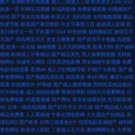
图片
亚洲欧美在线观看
成人三级成人三级
欧美老女人bb
日日
口 日韩另类九区 成人性视频网站 91你懂的在线 三级片com 后入黑丝在线播
操第一页
91网豆花视频
91福利剧场
免费影视观看
91视频国产
自拍
国产美女在线视频
欧美又大
无码四虎
女同激吻视频
极品
放 91唐伯虎 午夜寂寞福利 黄污视频 91蜜桃黑人人妻 日韩久久 超碰爱爱福
性爱导航
欧美国产拳交喷奶
中文字幕第三页
超碰成人影视
欧
美日韩中文一区
手机看片1204
91色快播
福利撸影院
激情五月
利 91人人爽 www91尤物网 95福利在线 香蕉色导航 国产自拍情侣在线观看
天国产
综合网五月天
美女主播青草
国产高清不卡视频
四虎影
视
欧美一区在线
操碰视频
五月天婷婷欧美
欧美大BB
国产福利
91秦先生在线 五月激情不卡一区 久久高清黄色视频网 91小视频网站 91大神
啪啪
欧洲成人午夜精品
国产精品美乳
男人操蜜桃视频
无码射
精网站
18成年人网站
日本高清电影网
男女啪啪午夜视频
免费
小青蛙搭讪视频 天堂男人黄网 激情图片97 91秦先生在线播放 午夜青青草在
电影在线观看
亚洲ab
成人少妇视频导航
91国产小青蛙
国产成
年免费网站
国产视频高清在线
精品香蕉
求a片网址
麻豆tv在线
线 九一一二国产 人妖自慰伪娘视频 美欧国伦理片14 人妻八页 影音先锋av福
观看
在线撸丝片
91草碰
国产成人激情视频
黑料吃瓜精品偷拍
91大神合集
成人拍拍拍免费
香港伦理剧
日韩大片观看网址
日
利 黑丝内射在线免费观看 大香蕉导 91传媒免费入口 日本aⅴ网站大全 成人午
韩免费电影
91羞羞视频
国产网站
青草全福视在线
性导航影视
AV
日本一级在线视频
国产好片浮力
91久操
国产精品成人在线
夜福利在线 91大屁 青青草福利视频导航 久久99热色 白丝被内射 91干逼视频
精品免费看
人人看操碰
午夜伦理电影网
久久国自产拍精品
高
清乱码0
国产欧美
日韩三级黄色A片
伦理电影亚洲国产
福利姬
色悠悠亚洲综合影院 九九成人视频 91玩在线视频网站 五月天性爱麻豆传媒
黄色网址
欧美伊人影院
丁香成人五月花
黄色网网址女
久草视