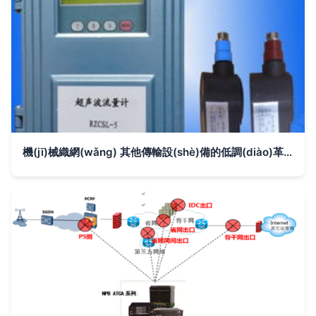
機(jī)械織網(wǎng) 其他傳輸設(shè)備的低調(diào)革新與越界潛能