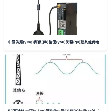
中國供應(yīng)商價(jià)格優(yōu)勢驅(qū)動其他傳輸設(shè)備市場多元化發(fā)展
5G不神秘 一項(xiàng)讓你的生活“加速”的技術(shù)（附其他傳輸設(shè)備科普）