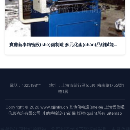
寶雞新泰精密設(shè)備制造 多元化產(chǎn)品線賦能智能制造
電話：1625198**
地址：上海市閔行區(qū)虹梅南路1755號1
幢1層
Copyright © 2026
www.bjjinlin.cn
其他傳輸設(shè)備
上海哲偉曦
信息咨詢有限公司
其他傳輸設(shè)備
版權(quán)所有
Sitemap
感谢您访问我们的网站，您可能还对以下资源感兴趣：屯昌救辖