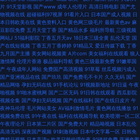
片
91天堂影视
国产www
成年人伦理片
高清日韩电影
国产尤
物视频在线
超碰福利97视屏
91看片入口
日本国产成人视频
日
本日韩欧美在线
黄色资料入口
黄色网三级毛片
最新黄色av
麻
豆影院免费
五月天堂丁香
国产精品水多
福利所导航
三级视频
网站J
51福利影院
丁香五月天av
18日本三级全黄
乱伦天堂
国
产在线短视频
丁香五月丁香婷婷
91精品又
爱豆传媒下载
丁香
九月国产主播
美女网站视频黄
A片com
美女福利在线观看
狼人
激情网
伦理片香港
极品福利导航
黄色三级最新免费
91嫩草国
产
午夜成年人网站
免费国产高清视频
91草莓
丝瓜视频污成人
国产亚洲视品在线
国产玖玖
国产免费毛不卡片
久久无码
国产
精品网络
孕妇无码在线
91手机论坛
91视频新地址
91日逼
午夜
啪视频
91啪水蜜桃网
国产二区无码
91日韩在线观看
西瓜影院
视频全集
国产孕妇无码视频
国产在线福利
国产在线日皮片
午
夜神马伦理
毛片网站美女
AV福利激情毛片
黄色网在线播放
91
视频免费在线
91午夜在线
福利在线视频导航
欧美喷潮一区二区
午夜理论片
日本第二片区
国产免费大片
精品呦视频
日本乱伦
高清无码
深夜国产视频
91刺激视频
日本中文字幕一区
日韩免
费精品视频
日本高清v
欧美日韩伦理午夜
91碰超免费
亚洲色图