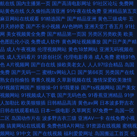
航在线
国内主播第一页
国产高清电影网址
91社区论坛
免费网
91视频国产91视频直播 91新视觉窝窝 91大神磁力 首页成人免费入口 久久成
站黄色在线
久久偷拍高清亚洲
91午夜在线免费
亚洲精品第五页
麻豆网站在线观看
91精选国产
国产精品亚洲
黄色三级成年
五
人午夜网站 白丝滋味在线 91精品大神
月天婷婷爱
国产不卡小视频
AV色哟哟
亚洲天堂丁香五月
91社
网
美女视频黄全免费
国产精品第一页国
另类区另类欧美
欧美
色图乱伦小说
免费成人软件
黄色网址视频播放
国产日产美产精
品
成人午夜视频
伦理视频网站
黄色18禁网站
亚洲无码视频在
线
成人无码看片
91原创社区
伦理电影香港
成人免费
蜜桃91色
色
A片视频网
国产自在线
操欧美老女人
人人97综合精品
岛国
免费
国产无码一二
蜜桃tv网站入口
国产第66页
另类国产在线
熟女自拍偷拍
青青久视频
久草新视频在线
激情深爱欧美激情
91视频官网国产
狠狠操-91
91我要操
国产ts视频网站
国产美女
视频网站
91视频成人下载
国产无码色色
91香蕉亚洲精品
91伊
人加勒比
欧美狠狠插
日韩精品高清
黄色av网
日本波多野吉衣
日韩在线观看精品
日本一级电影
久草网页
97免费艹
岛国一区
二区
岛国动作片在
波多野吉衣三级
亚洲AV一卡
在线免费小视
频
搞黄网站在线观看
免费色情A片网扯
91资源在线视频
蜜桃视
频网站
91中文
国产在线视频
福利爱爱网址
岛国搬运工首页
伦