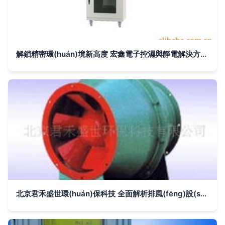
解鎖精密環(huán)境新高度 宏鑫電子控濕與靜電解決方案全解析
北京君禾盛世環(huán)保科技 全面解析排風(fēng)設(shè)備與傳輸設(shè)備產(chǎn)品線