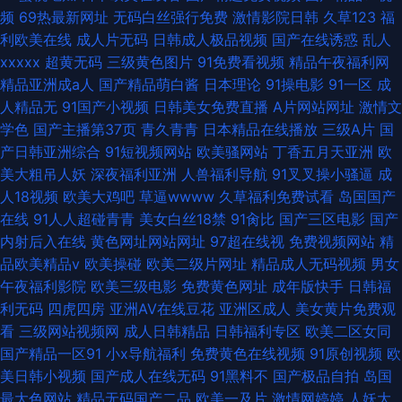
频
69热最新网址
无码白丝强行免费
激情影院日韩
久草123
福
利欧美在线
成人片无码
日韩成人极品视频
国产在线诱惑
乱人
xxxxx
超黄无码
三级黄色图片
91免费看视频
精品午夜福利网
精品亚洲成a人
国产精品萌白酱
日本理论
91操电影
91一区
成
人精品无
91国产小视频
日韩美女免费直播
A片网站网址
激情文
学色
国产主播第37页
青久青青
日本精品在线播放
三级A片
国
产日韩亚洲综合
91短视频网站
欧美骚网站
丁香五月天亚洲
欧
美大粗吊人妖
深夜福利亚洲
人兽福利导航
91叉叉操小骚逼
成
人18视频
欧美大鸡吧
草逼wwww
久草福利免费试看
岛国国产
在线
91人人超碰青青
美女白丝18禁
91肏比
国产三区电影
国产
内射后入在线
黄色网址网站网址
97超在线视
免费视频网站
精
品欧美精品v
欧美操碰
欧美二级片网址
精品成人无码视频
男女
午夜福利影院
欧美三级电影
免费黄色网址
成年版快手
日韩福
利无码
四虎四房
亚洲AV在线豆花
亚洲区成人
美女黄片免费观
看
三级网站视频网
成人日韩精品
日韩福利专区
欧美二区女同
国产精品一区91
小x导航福利
免费黄色在线视频
91原创视频
欧
美日韩小视频
国产成人在线无码
91黑料不
国产极品自拍
岛国
最大色网站
精品无码国产二品
欧美一及片
激情网婷婷
人妖大