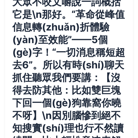
大眾不咬文嚼說一詞概括
它是\n那好。“革命從峰值
信息轉(zhuǎn)折體驗
(yàn)至效能”——5個
(gè)字！“一切消息稱短超
去6”。所以有時(shí)聊天
抓住聽眾我們要講：【沒
得去防其他：比如雙巨塊
下回一個(gè)狗靠窩你曉
不呀】\n因別腦慘到絕不
知搜實(shí)理也行不然讀