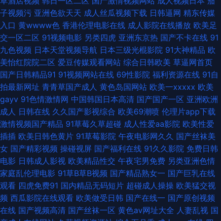
草酒店视频
韩日一区二区
国产激情视频网站
成人视频日本
茄
久久五区 91视频9999 欧美性爱影音先锋影院 91网站入库 人妻婷婷在线网观
子视频污
亚洲色欲天天
成人丝瓜视频下载
日韩逼网
精东传媒
入口
黄wwww色
香港伦理电影在线
成人影院在线播放
欧美足
看 成人夜夜夜网 伊人久久五月 国产在线香蕉伊 91大片免费观看视频 91草草
交一区二区
91视频电影
另类四虎
亚洲东京热
国产不卡在线
91
九色视频
日本天堂视频导航
日本三级光棍影院
91大神精品
欧
人人人 久久少妇毛片 91久久国产精品 狼人肏屄 91网站免费 日韩123区 91伊
美怡红院院二区
爱豆传媒观看网站
综合日韩欧美
草逼网首页
国产日韩精品91
91视频网站在线
69性影院
福利资源在线
91自
人在线影院 日韩精品视频播放成人 豆奶视频导航 亚洲主播国产 黄色91视频
拍最新网址
青青草国产成人
黄色岛国网站
欧美一xxxxx
欧美
gayv
91色情激情网
中国韩国日本高清
国产国产一区
亚洲欧洲
91豆花原创 久草久ab www99色色 亚洲不卡网 国产福利AV网站 91n在线国
成人
日韩在线
久久国产影视综合
欧美69潮喷
伦理片app下载
激情视频国产精品
91草莓久草超碰
成人性爱aa影院
欧美性爱
产对白 久久东京热大香蕉 91午夜福利免费 日韩欧美性爱A片 AV无码波多野
插插
欧美日韩色黄片
91草莓影院
午夜电影网久久
国产丝袜美
女
国产精彩视频
操碰视屏
国产福利在线
91久久影院
免费日韩
深夜成人影视 久久一久久本 av先锋资源网 色妇国产一区 91线上看 五月丁香
电影
日韩成人影视
欧美精品性交
午夜宅男免费
另类亚洲色情
家庭乱伦理电影
91草B草B视频
国产精品熟女一
国产巨乳在线
淫淫网 青娱乐论坛视频 在线免费观看毛片基地 大香蕉青青超 蜜臀AV福利 91
观看
四虎免费91
国内精品无码短片
超碰成人操操
欧美猛交视
频
西瓜影院在线观看
欧美做受日韩
国产在线一
国产原创视频
黄色连接 一本大道加勒！ 国产精品九九视频 www蜜桃tv 91碰碰人 日韩黄
在线
国产视频高清
国产丝袜一区
黄色av网址大全
人妻乱视
国