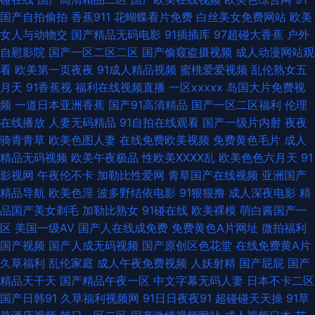
精品 91国产福利视频导航 日本伦理在线观看网页 国产第一二三四视频 91tv
国产自拍偷拍
香蕉911
花蝴蝶看片免费
白丝美女免费网站
欧美
女人与动物交
国产精品无码电影
91插插库
97超碰大香蕉
户外
网在线观看 蜜桃美女福利社 91九色调教 日韩精品国伦在线播放 免费观看91
自慰影院
国产一区二区二区
国产偷窥盗摄视频
成人动漫网站观
看
欧美第一页夜夜
91成人精品视频
蜜桃爱爱视频
乱伦熟女五
看片黄色 俺去啦视频官网 午夜无玛 男人天堂视频网 91黄色祝频 视频在线国
月天
91香蕉视
福利在线视频直播
一区xxxxx
岛国大片免费视
频
一道日本亚洲香蕉
国产91高清精品
国产一区二区福利
伦理
产 俺去拉综合网址 婷婷六月se 不卡的av网站在线 91tvcoo永久免费 狠狠爽
在线播放
人妻无码精品
91自拍在线观看
国产一级片内射
夜夜
骑青青草
欧美色图人妻
在线免费欧美视频
免费黄色毛片
成人
爽综合网 91久福利视频 免费福利A片导航 91最新在线观看网址 婷婷开心激
精品无码视频
欧美午夜极品
性欧美ⅩⅩⅩⅩ乱
欧美色色六月天
91
影视网
午夜伦不卡
加勒比性爱网
青草国产在线视频
亚洲国产
情 国产91视频在线观看 影音先锋在线观看麻豆 久久精品首页 91美女内射 日
精品导航
欧美色淫
波多野结依电影
91狠狠撸
成人深夜电影
精
品国产美女剃毛
加勒比熟女
91碰在线
欧美裸模
萌白酱国产一
本乱码在线观看 av中文字幕无线看 亚洲天堂综合激情 国产熟女一区 91九色
区
美国一级AV
国产人在线成免费
免费黄色A片网址
微拍福利
国产视频
国产人成无码视频
国产原创区色花堂
在线免费黄A片
拳交 蜜桃一区二区亚洲 91综合视频导航 日韩福利网址 导航福利精品 影音AV
久草福利
乱伦家庭
成人午夜免费视频
人妖射精
国产屁屁
国产
精品天干天
国产精品午夜一区
中文字幕无码人妻
日本不卡二区
巨乳 精品国产香蕉日日夜夜 91官方网页入口在线观看 91午夜视频 91av足交
国产日韩91
久草福利视频网
91日日夜夜91
超碰碰天天操
91草