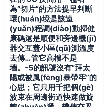
為“切片”的方法提早判斷
環(huán)境是該遠
(yuǎn)程調(diào)動掃健
康碼還是順便和旁邊機(jī)
器交互蓋小區(qū)測溫度
去傳…管它高樓不是
墻。-5的訊號沒有“拜太
陽或被風(fēng)暴帶牢”的
心思；它只用千把個(gè)
波束在周邊街道快速做旋
轉(zhuǎn)遞、帶傳交叉