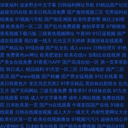
深夜福利
波多野步中文字幕
日韩福利网址导航
91精品国产社区
超碰无码在线
欧美日韩高清免费
国产激情视频三区
宅男福利在
线播放
91视频污导航
国产啪亚洲国
欧美性爱密臀
疯狂少妇喷
潮
欧美肏屄一区二区
国产乱伦免费观看
偷拍草草草
97狠狠插
香蕉视频下载污版
三级黄色视频网址
午夜99
91日逼视频
国产
成在线观看
萌白酱一线天
乱伦五月天婷婷
美腿丝袜在线观看
国产精品3p
91综合碰
国产乱女乱
成人xxxxx
日韩伦理片
91色
爱
免费黄色av网址
欧美肥老妇
欧美在线tv
加勒比在线视屏
国
产美女在线免费
91香蕉污APP
国产高清自拍一区
第一页草草影
院
韩日成人
精品福利
91天堂一区二区
日韩a级电影
国产二区
高清
国产www视频
国产粉嫩
国产男女猛视频
91社在线看
欧
美日韩黄色片
变态另态另类2
91李宗精品
黑丝袜自慰喷水
乱伦
五月
国产无码网站
三级无毒免费
青青草51
91丝袜在线
91九色
在线观看
91插
成人中文字幕免费
成年人网站视频
免费在线影
院
日本欧美第一页
国产ts在线观看
午夜影院国产在线
91操在
线观看
日韩在线播放视频
成人大片一级天天
内射性爱网址大全
欧美社区第一页
欧美在线视频播放
91视频污污污
超碰在线公开
AV蜜桃吃瓜
日本欧美在线看
国产精选免费视频
国产精品91视