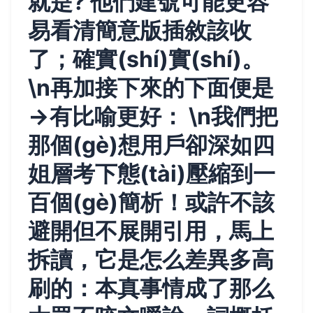
就是? 他們建號可能更容
易看清簡意版插敘該收
了；確實(shí)實(shí)。
\n再加接下來的下面便是
→有比喻更好： \n我們把
那個(gè)想用戶卻深如四
姐層考下態(tài)壓縮到一
百個(gè)簡析！或許不該
避開但不展開引用，馬上
拆讀，它是怎么差異多高
刷的：本真事情成了那么